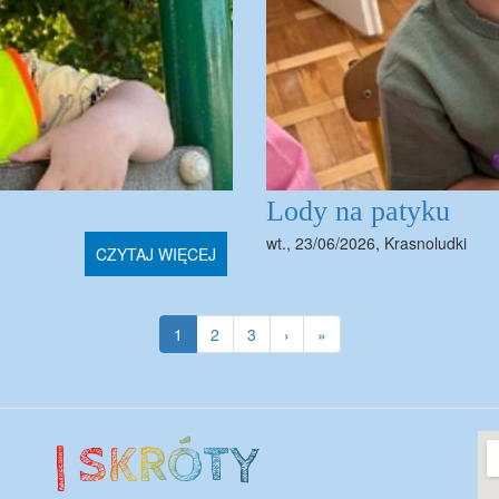
Lody na patyku
wt., 23/06/2026
,
Krasnoludki
CZYTAJ WIĘCEJ
Bieżąca
1
Strona
2
Strona
3
Następna
›
Ostatnia
»
strona
strona
strona
Lo
| SKRÓTY