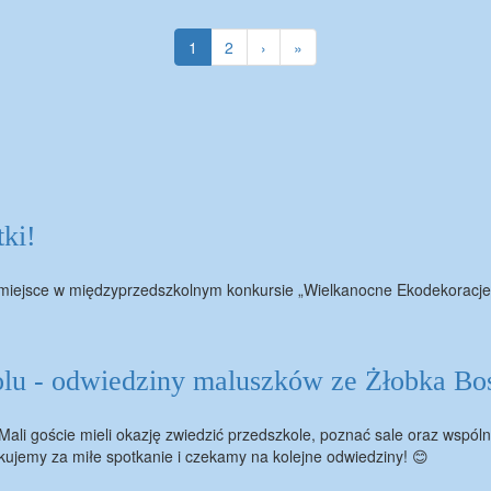
Bieżąca
1
Strona
2
Następna
›
Ostatnia
»
strona
strona
strona
tki!
I miejsce w międzyprzedszkolnym konkursie „Wielkanocne Ekodekoracje
lu - odwiedziny maluszków ze Żłobka Bos
Mali goście mieli okazję zwiedzić przedszkole, poznać sale oraz wspól
ujemy za miłe spotkanie i czekamy na kolejne odwiedziny! 😊