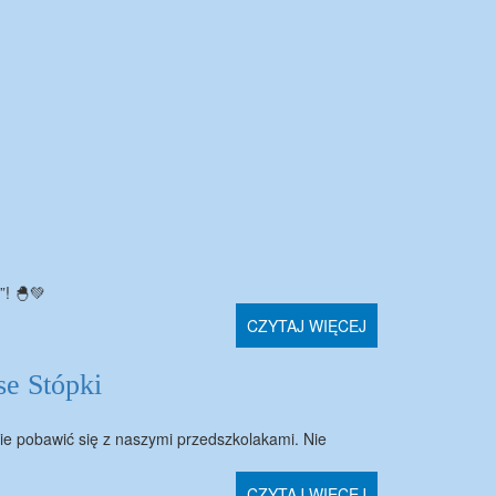
”! 🐣💚
CZYTAJ WIĘCEJ
e Stópki
nie pobawić się z naszymi przedszkolakami. Nie
CZYTAJ WIĘCEJ