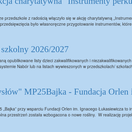
cja charytatywna "Instrumenty perku
 przedszkole z radością włączyło się w akcję charytatywną „Instrume
 przedsięwzięcia było własnoręczne przygotowanie instrumentów, któr
k szkolny 2026/2027
ną opublikowane listy dzieci zakwalifikowanych i niezakwalifikowanych
 systemie Nabór lub na listach wywieszonych w przedszkolach/ szkoła
ysłów" MP25Bajka - Fundacja Orlen 
„Bajka” przy wsparciu Fundacji Orlen im. Ignacego Łukasiewicza to in
lna przestrzeń została wzbogacona o nowe rośliny. W realizację proj