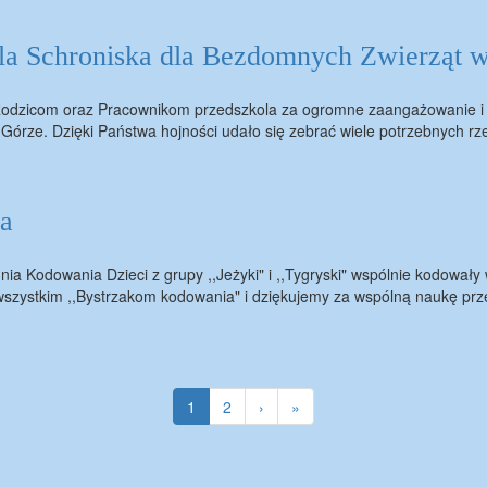
Schroniska dla Bezdomnych Zwierząt w 
zicom oraz Pracownikom przedszkola za ogromne zaangażowanie i o
 Górze. Dzięki Państwa hojności udało się zebrać wiele potrzebnych r
ia
ia Kodowania Dzieci z grupy ,,Jeżyki" i ,,Tygryski" wspólnie kodował
wszystkim ,,Bystrzakom kodowania" i dziękujemy za wspólną naukę pr
Bieżąca
1
Strona
2
Następna
›
Ostatnia
»
strona
strona
strona