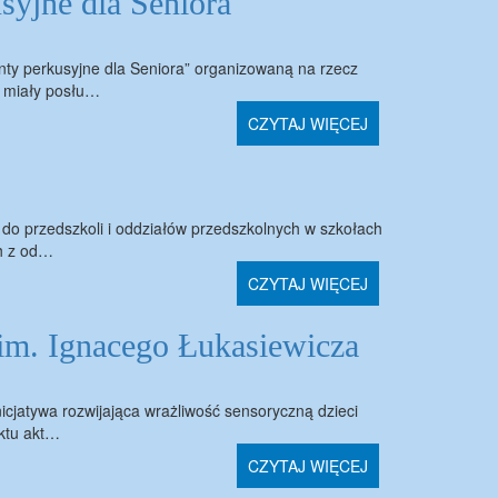
syjne dla Seniora"
nty perkusyjne dla Seniora” organizowaną na rzecz
e miały posłu…
CZYTAJ WIĘCEJ
 do przedszkoli i oddziałów przedszkolnych w szkołach
ch z od…
CZYTAJ WIĘCEJ
im. Ignacego Łukasiewicza
icjatywa rozwijająca wrażliwość sensoryczną dzieci
ektu akt…
CZYTAJ WIĘCEJ