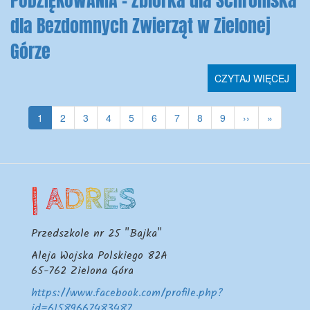
PODZIĘKOWANIA - Zbiórka dla Schroniska
dla Bezdomnych Zwierząt w Zielonej
Górze
CZYTAJ WIĘCEJ
Stronicowanie
Bieżąca
1
Strona
2
Strona
3
Strona
4
Strona
5
Strona
6
Strona
7
Strona
8
Strona
9
Następna
››
Ostatnia
»
strona
strona
strona
| ADRES
Przedszkole nr 25 "Bajka"
Aleja Wojska Polskiego 82A
65-762
Zielona Góra
https://www.facebook.com/profile.php?
id=61589667483487