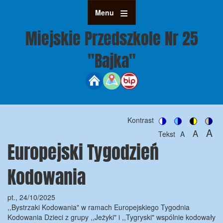
Przejdź
Menu
do
treści
Miejskie Przedszkole Nr 25
"Bajka"
Kontrast
Switch
Switch
Switch
Swit
A
A
Tekst
A
to
to
to
to
Europejski Tygodzień
Set
Set
Se
color
blue
high
soft
font
font
fon
theme
theme
visibility
the
size
size
Kodowania
theme
siz
to
to
100%
to
125%
pt., 24/10/2025
15
,,Bystrzaki Kodowania" w ramach Europejskiego Tygodnia
Kodowania Dzieci z grupy ,,Jeżyki" i ,,Tygryski" wspólnie kodowały