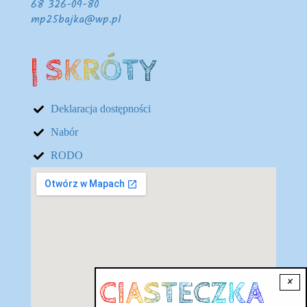
68 326-09-80
mp25bajka@wp.pl
| SKRÓTY
Deklaracja dostępności
Nabór
RODO
Lokalizacja
×
CIASTECZKA